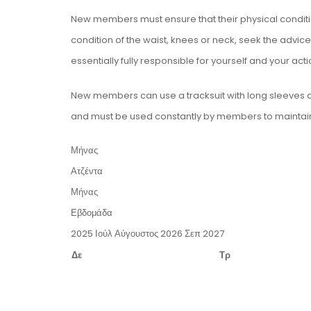
New members must ensure that their physical condition
condition of the waist, knees or neck, seek the advice
essentially fully responsible for yourself and your acti
New members can use a tracksuit with long sleeves and 
and must be used constantly by members to maintain 
Μήνας
Ατζέντα
Μήνας
Εβδομάδα
2025
Ιούλ
Αύγουστος 2026
Σεπ
2027
Δε
Τρ