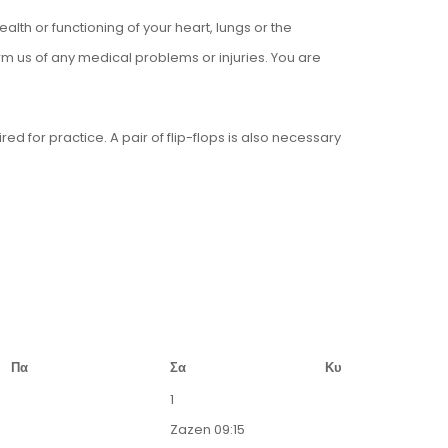
lth or functioning of your heart, lungs or the
orm us of any medical problems or injuries. You are
d for practice. A pair of flip-flops is also necessary
Πα
Σα
Κυ
1
Zazen
09:15